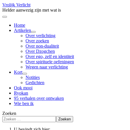
Vrolijk Verlicht
Helder aanwezig zijn met wat is
Home
Artikelen
Over verlichting
Over zoeken
Over non-dualiteit
Over Dzogchen
Over ego, zelf en identiteit
Over spirituele oefeningen
Wegen naar verlichting
Kort
Notities
Gedichten
Ook mooi
Ryokan
95 verhalen over ontwaken
Wie ben ik
Zoeken
Zoeken
U bevindt zich hier: