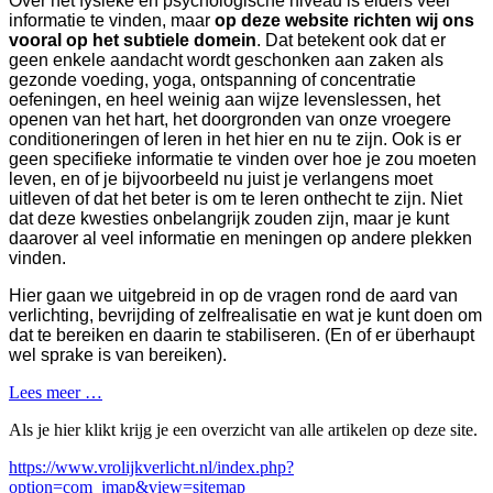
Over het fysieke en psychologische niveau is elders veel
informatie te vinden, maar
op deze website richten wij ons
vooral op het subtiele domein
. Dat betekent ook dat er
geen enkele aandacht wordt geschonken aan zaken als
gezonde voeding, yoga, ontspanning of concentratie
oefeningen, en heel weinig aan wijze levenslessen, het
openen van het hart, het doorgronden van onze vroegere
conditioneringen of leren in het hier en nu te zijn. Ook is er
geen specifieke informatie te vinden over hoe je zou moeten
leven, en of je bijvoorbeeld nu juist je verlangens moet
uitleven of dat het beter is om te leren onthecht te zijn. Niet
dat deze kwesties onbelangrijk zouden zijn, maar je kunt
daarover al veel informatie en meningen op andere plekken
vinden.
Hier gaan we uitgebreid in op de vragen rond de aard van
verlichting, bevrijding of zelfrealisatie en wat je kunt doen om
dat te bereiken en daarin te stabiliseren. (En of er überhaupt
wel sprake is van bereiken).
Lees meer …
Als je hier klikt krijg je een overzicht van alle artikelen op deze site.
https://www.vrolijkverlicht.nl/index.php?
option=com_jmap&view=sitemap