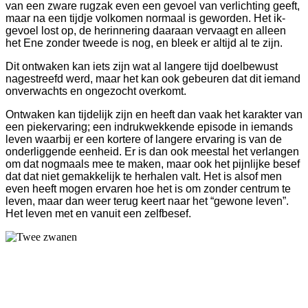
van een zware rugzak even een gevoel van verlichting geeft,
maar na een tijdje volkomen normaal is geworden. Het ik-
gevoel lost op, de herinnering daaraan vervaagt en alleen
het Ene zonder tweede is nog, en bleek er altijd al te zijn.
Dit ontwaken kan iets zijn wat al langere tijd doelbewust
nagestreefd werd, maar het kan ook gebeuren dat dit iemand
onverwachts en ongezocht overkomt.
Ontwaken kan tijdelijk zijn en heeft dan vaak het karakter van
een piekervaring; een indrukwekkende episode in iemands
leven waarbij er een kortere of langere ervaring is van de
onderliggende eenheid. Er is dan ook meestal het verlangen
om dat nogmaals mee te maken, maar ook het pijnlijke besef
dat dat niet gemakkelijk te herhalen valt. Het is alsof men
even heeft mogen ervaren hoe het is om zonder centrum te
leven, maar dan weer terug keert naar het “gewone leven”.
Het leven met en vanuit een zelfbesef.