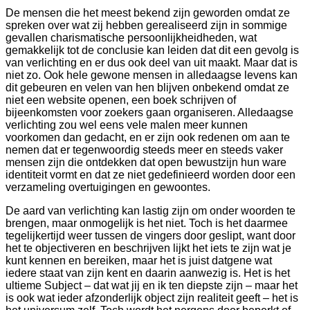
De mensen die het meest bekend zijn geworden omdat ze
spreken over wat zij hebben gerealiseerd zijn in sommige
gevallen charismatische persoonlijkheidheden, wat
gemakkelijk tot de conclusie kan leiden dat dit een gevolg is
van verlichting en er dus ook deel van uit maakt. Maar dat is
niet zo. Ook hele gewone mensen in alledaagse levens kan
dit gebeuren en velen van hen blijven onbekend omdat ze
niet een website openen, een boek schrijven of
bijeenkomsten voor zoekers gaan organiseren. Alledaagse
verlichting zou wel eens vele malen meer kunnen
voorkomen dan gedacht, en er zijn ook redenen om aan te
nemen dat er tegenwoordig steeds meer en steeds vaker
mensen zijn die ontdekken dat open bewustzijn hun ware
identiteit vormt en dat ze niet gedefinieerd worden door een
verzameling overtuigingen en gewoontes.
De aard van verlichting kan lastig zijn om onder woorden te
brengen, maar onmogelijk is het niet. Toch is het daarmee
tegelijkertijd weer tussen de vingers door geslipt, want door
het te objectiveren en beschrijven lijkt het iets te zijn wat je
kunt kennen en bereiken, maar het is juist datgene wat
iedere staat van zijn kent en daarin aanwezig is. Het is het
ultieme Subject – dat wat jij en ik ten diepste zijn – maar het
is ook wat ieder afzonderlijk object zijn realiteit geeft – het is